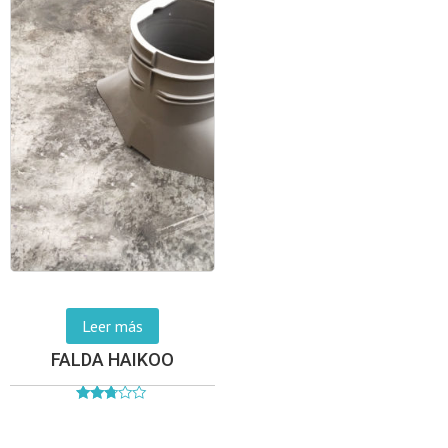
Leer más
FALDA HAIKOO
Valorado
en
2.67