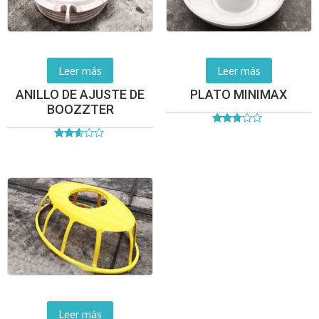
Leer más
Leer más
ANILLO DE AJUSTE DE
PLATO MINIMAX
BOOZZTER
Valorado
en
Valorado
2.62
en
de 5
2.53
de 5
Leer más