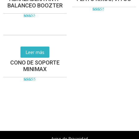
BALANCEO BOOZTER
Valorado
en
Valorado
2.48
en
de 5
2.54
de 5
Leer más
CONO DE SOPORTE
MINIMAX
Valorado
en
2.56
de 5
(238)383.1300 (238)383.1356 (238)383.4024
Aviso de Privacidad