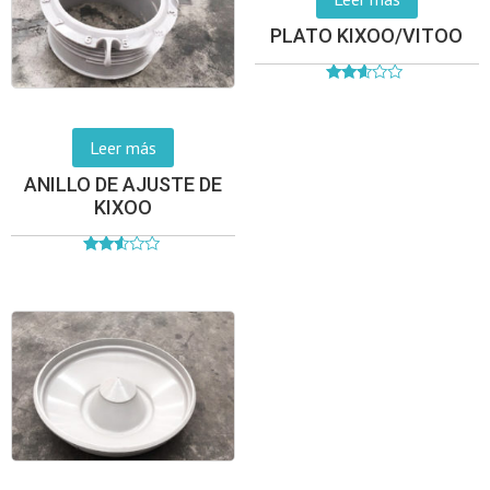
PLATO KIXOO/VITOO
Valorado
en
2.48
de 5
Leer más
ANILLO DE AJUSTE DE
KIXOO
Valorado
en
2.44
de 5