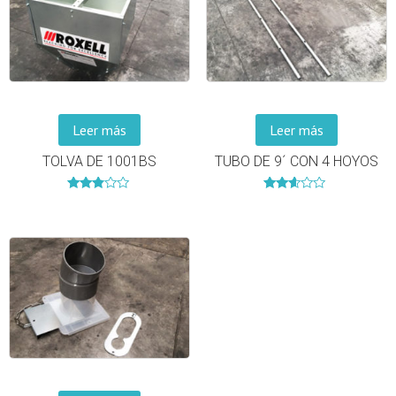
Leer más
Leer más
TOLVA DE 1001BS
TUBO DE 9´ CON 4 HOYOS
Valorado
Valorado
en
en
2.70
2.45
de 5
de 5