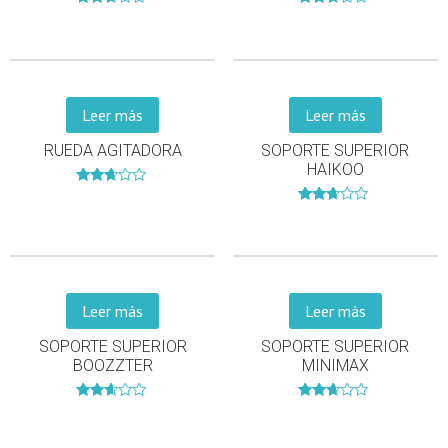
Valorado
Valorado
en
en
2.57
2.53
de 5
de 5
Leer más
Leer más
RUEDA AGITADORA
SOPORTE SUPERIOR
HAIKOO
Valorado
en
Valorado
2.58
en
de 5
2.54
de 5
Leer más
Leer más
SOPORTE SUPERIOR
SOPORTE SUPERIOR
BOOZZTER
MINIMAX
Valorado
Valorado
en
en
2.54
2.58