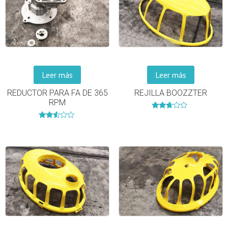
Leer más
Leer más
REDUCTOR PARA FA DE 365
REJILLA BOOZZTER
RPM
Valorado
en
Valorado
2.53
en
de 5
2.43
de 5