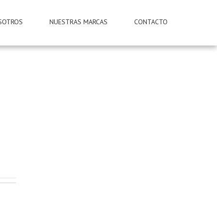
SOTROS
NUESTRAS MARCAS
CONTACTO
(238)383.1300 (238)383.1356
(238)383.4024