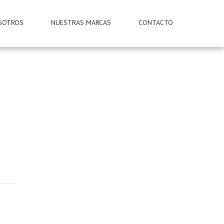
SOTROS
NUESTRAS MARCAS
CONTACTO
(238)383.1300 (238)383.1356
(238)383.4024