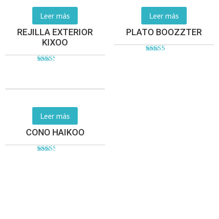
Leer más
Leer más
REJILLA EXTERIOR
PLATO BOOZZTER
KIXOO
Valorado
en
Valorado
2.59
en
de 5
2.48
de 5
Leer más
CONO HAIKOO
Valorado
en
2.54
de 5
(238)383.1300 (238)383.1356 (238)383.4024